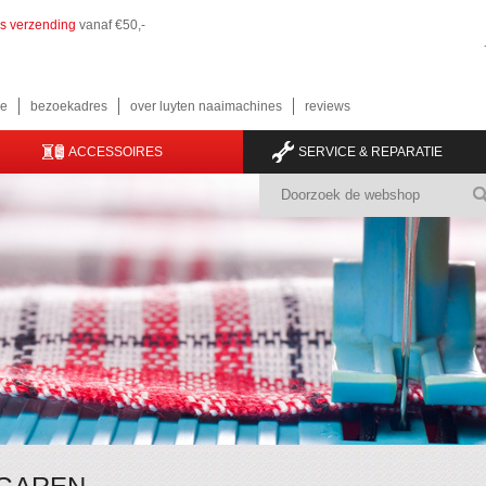
is verzending
vanaf €50,-
e
bezoekadres
over luyten naaimachines
reviews
ACCESSOIRES
SERVICE & REPARATIE