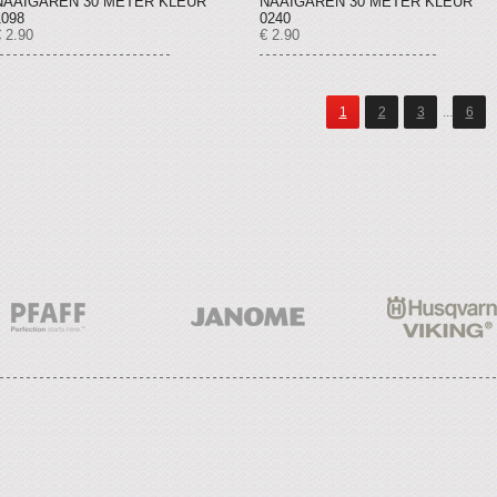
NAAIGAREN 30 METER KLEUR
NAAIGAREN 30 METER KLEUR
1098
0240
 2.90
€ 2.90
1
2
3
...
6