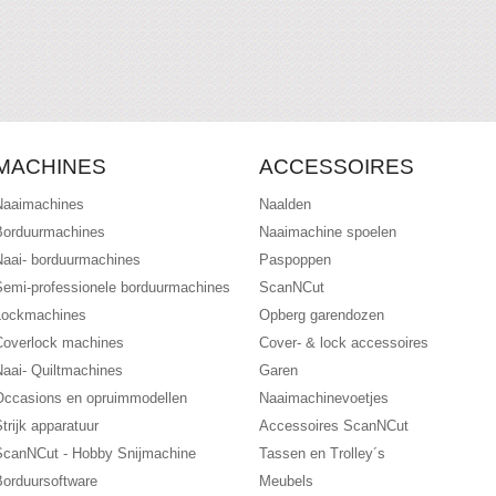
MACHINES
ACCESSOIRES
Naaimachines
Naalden
Borduurmachines
Naaimachine spoelen
Naai- borduurmachines
Paspoppen
Semi-professionele borduurmachines
ScanNCut
Lockmachines
Opberg garendozen
Coverlock machines
Cover- & lock accessoires
Naai- Quiltmachines
Garen
Occasions en opruimmodellen
Naaimachinevoetjes
trijk apparatuur
Accessoires ScanNCut
ScanNCut - Hobby Snijmachine
Tassen en Trolley´s
Borduursoftware
Meubels