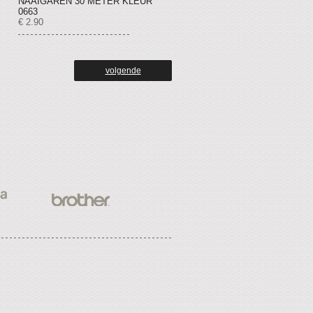
NAAIGAREN 30 METER KLEUR
0663
€ 2.90
volgende