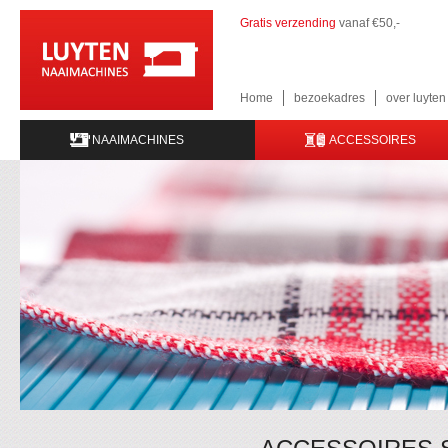
Gratis verzending
vanaf €50,-
Home
bezoekadres
over luyte
NAAIMACHINES
ACCESSOIRES