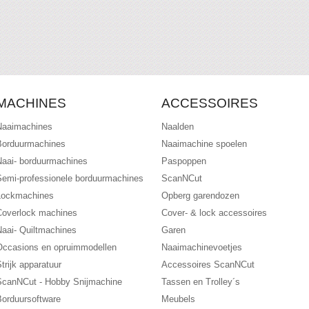
MACHINES
ACCESSOIRES
Naaimachines
Naalden
Borduurmachines
Naaimachine spoelen
Naai- borduurmachines
Paspoppen
Semi-professionele borduurmachines
ScanNCut
Lockmachines
Opberg garendozen
Coverlock machines
Cover- & lock accessoires
Naai- Quiltmachines
Garen
Occasions en opruimmodellen
Naaimachinevoetjes
trijk apparatuur
Accessoires ScanNCut
ScanNCut - Hobby Snijmachine
Tassen en Trolley´s
Borduursoftware
Meubels