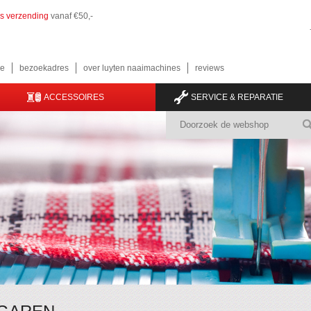
is verzending
vanaf €50,-
e
bezoekadres
over luyten naaimachines
reviews
ACCESSOIRES
SERVICE & REPARATIE