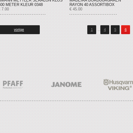
AMANN METTLER SERALON KLOS
MADEIRA BORDUURGAREN
500 METER KLEUR 0348
RAYON 40 ASSORTIBOX
 7.00
€ 45.00
vorige
1
...
4
5
6