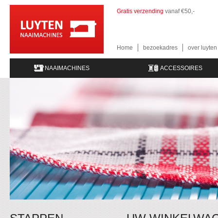
Gratis verzending
vanaf €50,-
Home
bezoekadres
over luyte
NAAIMACHINES
ACCESSOIRES