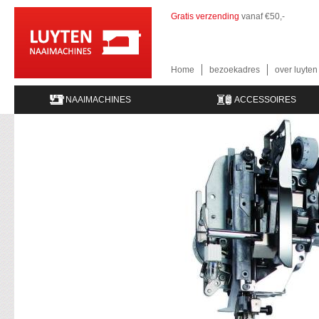
Gratis verzending
vanaf €50,-
Home
bezoekadres
over luyte
NAAIMACHINES
ACCESSOIRES