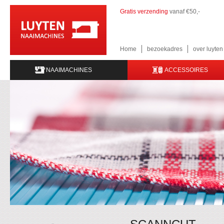
Gratis verzending
vanaf €50,-
Home
bezoekadres
over luyte
NAAIMACHINES
ACCESSOIRES