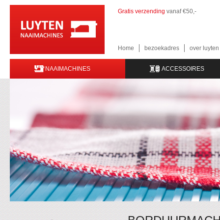
Gratis verzending
vanaf €50,-
Home
bezoekadres
over luyte
NAAIMACHINES
ACCESSOIRES