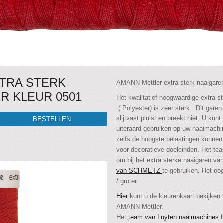
TRA STERK
AMANN Mettler extra sterk naaigaren
R KLEUR 0501
Het kwalitatief hoogwaardige extra 
( Polyester) is zeer sterk. Dit gare
slijtvast pluist en breekt niet. U ku
uiteraard gebruiken op uw naaimachi
zelfs de hoogste belastingen kunnen
voor decoratieve doeleinden. Het te
om bij het extra sterke naaigaren v
van SCHMETZ
te gebruiken. Het oog
/ groter.
Hier
kunt u de kleurenkaart bekijken 
AMANN Mettler.
Het
team van Luyten naaimachines
h