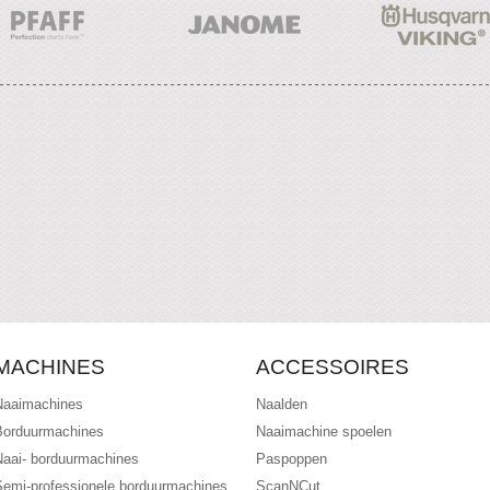
MACHINES
ACCESSOIRES
Naaimachines
Naalden
Borduurmachines
Naaimachine spoelen
Naai- borduurmachines
Paspoppen
Semi-professionele borduurmachines
ScanNCut