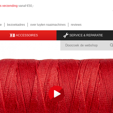
is verzending
vanaf €50,-
e
bezoekadres
over luyten naaimachines
reviews
ACCESSOIRES
SERVICE & REPARATIE