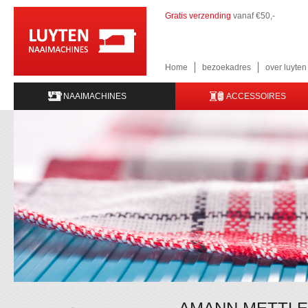
Gratis verzending
vanaf €50,-
Home
bezoekadres
over luyte
NAAIMACHINES
ACCESSOIRES