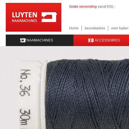
Gratis verzending
vanaf €50,-
Home
bezoekadres
over luyte
NAAIMACHINES
ACCESSOIRES