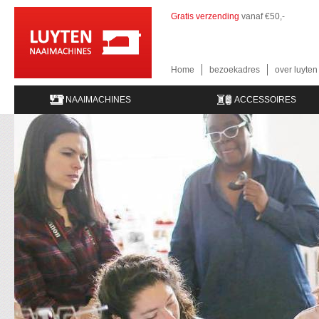
Gratis verzending
vanaf €50,-
Home
bezoekadres
over luyte
NAAIMACHINES
ACCESSOIRES