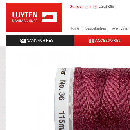
Gratis verzending
vanaf €50,-
Home
bezoekadres
over luyte
NAAIMACHINES
ACCESSOIRES