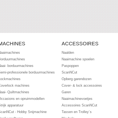
MACHINES
ACCESSOIRES
Naaimachines
Naalden
Borduurmachines
Naaimachine spoelen
Naai- borduurmachines
Paspoppen
Semi-professionele borduurmachines
ScanNCut
Lockmachines
Opberg garendozen
Coverlock machines
Cover- & lock accessoires
Naai- Quiltmachines
Garen
Occasions en opruimmodellen
Naaimachinevoetjes
trijk apparatuur
Accessoires ScanNCut
ScanNCut - Hobby Snijmachine
Tassen en Trolley´s