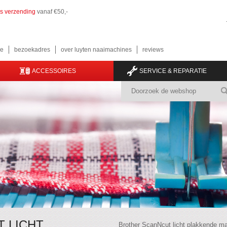
is verzending
vanaf €50,-
e
bezoekadres
over luyten naaimachines
reviews
ACCESSOIRES
SERVICE & REPARATIE
 LICHT
Brother ScanNcut licht plakkende m