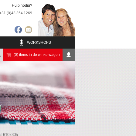
Hulp nodig?
+31 (0)43 354 1269
WORKSHOPS
(0) items in de winkelwagen
at 610x305