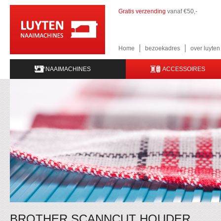
Gratis verzending
vanaf €50,-
Home
bezoekadres
over luyte
NAAIMACHINES
ACCESSOIRES
BROTHER SCANNCUT HOUDER