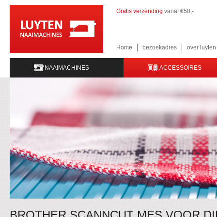
Gratis verzending
vanaf €50,-
Home
bezoekadres
over luyte
NAAIMACHINES
ACCESSOIRES
BROTHER SCANNCUT MES VOOR DI