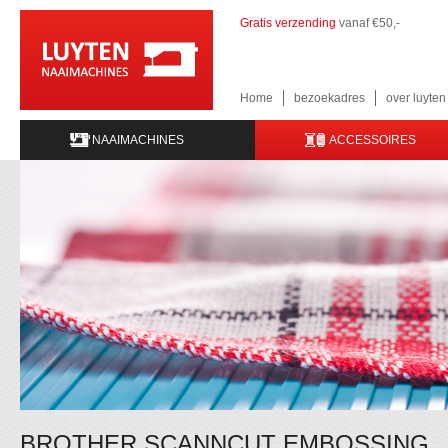
Gratis verzending
vanaf €50,-
Home
bezoekadres
over luyte
NAAIMACHINES
ACCESSOIRES
BROTHER SCANNCUT EMBOSSING