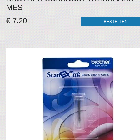
MES
€ 7.20