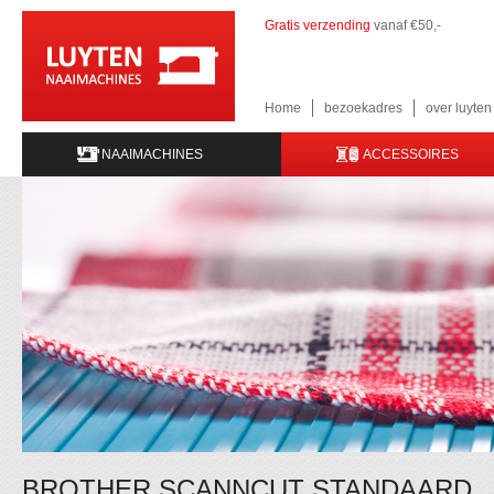
Gratis verzending
vanaf €50,-
Home
bezoekadres
over luyte
NAAIMACHINES
ACCESSOIRES
BROTHER SCANNCUT STANDAARD