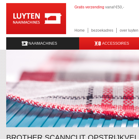
Gratis verzending
vanaf €50,-
Home
bezoekadres
over luyte
NAAIMACHINES
ACCESSOIRES
BROTHER SCANNCUT OPSTRIJKVEL