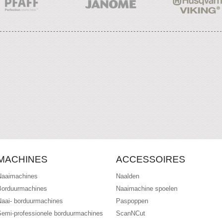
MACHINES
ACCESSOIRES
Naaimachines
Naalden
Borduurmachines
Naaimachine spoelen
Naai- borduurmachines
Paspoppen
Semi-professionele borduurmachines
ScanNCut