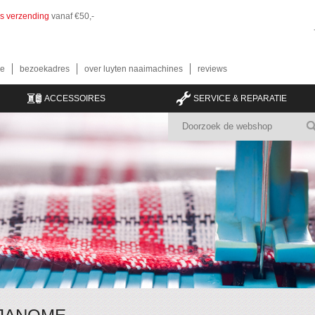
is verzending
vanaf €50,-
e
bezoekadres
over luyten naaimachines
reviews
ACCESSOIRES
SERVICE & REPARATIE