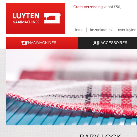
Gratis verzending
vanaf €50,-
Home
bezoekadres
over luyte
NAAIMACHINES
ACCESSOIRES