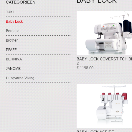
BABY LOCK
CATEGORIEËN
JUKI
Baby Lock
Bernette
Brother
PFAFF
BABY LOCK COVERSTITCH B
BERNINA
2
€ 1198.00
JANOME
Husqvarna Viking