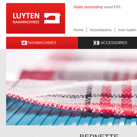
Gratis verzending
vanaf €50,-
Home
bezoekadres
over luyte
NAAIMACHINES
ACCESSOIRES