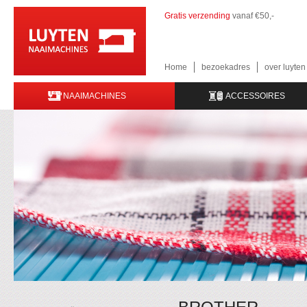
Gratis verzending
vanaf €50,-
Home
bezoekadres
over luyte
NAAIMACHINES
ACCESSOIRES