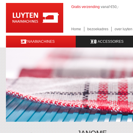
Gratis verzending
vanaf €50,-
Home
bezoekadres
over luyte
NAAIMACHINES
ACCESSOIRES