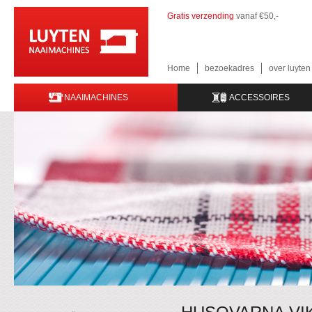
Gratis verzending
vanaf €50,-
Home
bezoekadres
over luyte
NAAIMACHINES
ACCESSOIRES