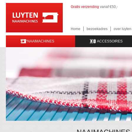
Gratis verzending
vanaf €50,-
Home
bezoekadres
over luyte
NAAIMACHINES
ACCESSOIRES