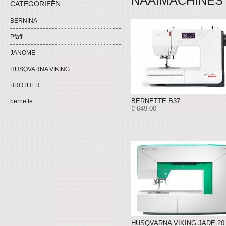
NAAIMACHINES
CATEGORIEËN
BERNINA
Pfaff
JANOME
HUSQVARNA VIKING
BROTHER
BERNETTE B37
bernette
€ 649.00
HUSQVARNA VIKING JADE 20