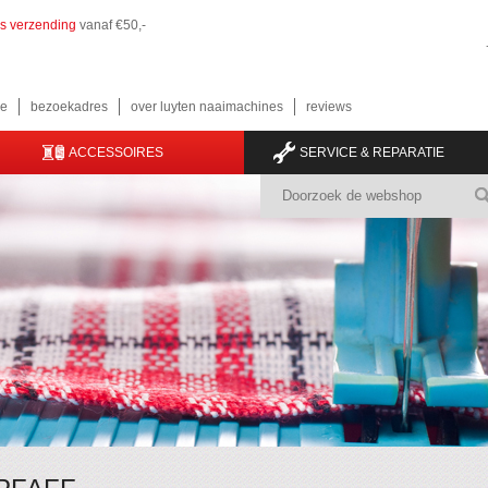
is verzending
vanaf €50,-
e
bezoekadres
over luyten naaimachines
reviews
ACCESSOIRES
SERVICE & REPARATIE