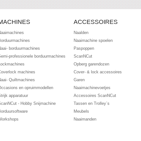
MACHINES
ACCESSOIRES
Naaimachines
Naalden
Borduurmachines
Naaimachine spoelen
Naai- borduurmachines
Paspoppen
Semi-professionele borduurmachines
ScanNCut
Lockmachines
Opberg garendozen
Coverlock machines
Cover- & lock accessoires
Naai- Quiltmachines
Garen
Occasions en opruimmodellen
Naaimachinevoetjes
trijk apparatuur
Accessoires ScanNCut
ScanNCut - Hobby Snijmachine
Tassen en Trolley´s
Borduursoftware
Meubels
Workshops
Naaimanden