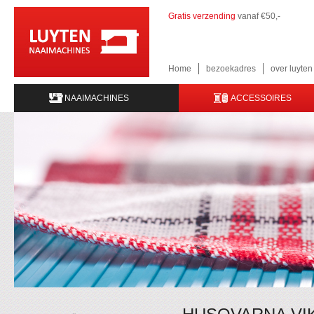
Gratis verzending
vanaf €50,-
Home
bezoekadres
over luyte
NAAIMACHINES
ACCESSOIRES