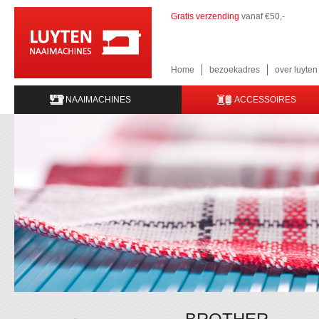
Gratis verzending
vanaf €50,-
Home
bezoekadres
over luyte
NAAIMACHINES
ACCESSOIRES