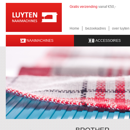
Gratis verzending
vanaf €50,-
Home
bezoekadres
over luyte
NAAIMACHINES
ACCESSOIRES