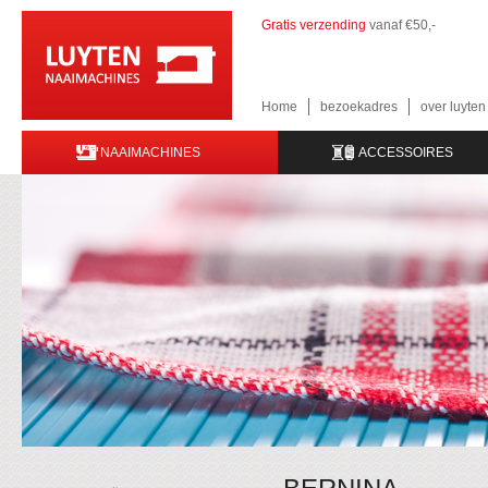
Gratis verzending
vanaf €50,-
Home
bezoekadres
over luyte
NAAIMACHINES
ACCESSOIRES