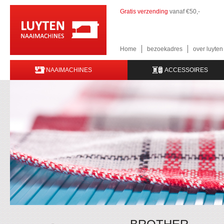
Gratis verzending
vanaf €50,-
Home
bezoekadres
over luyte
NAAIMACHINES
ACCESSOIRES