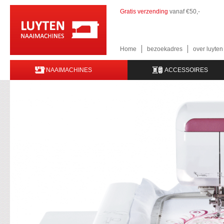
Gratis verzending
vanaf €50,-
Home
bezoekadres
over luyte
NAAIMACHINES
ACCESSOIRES