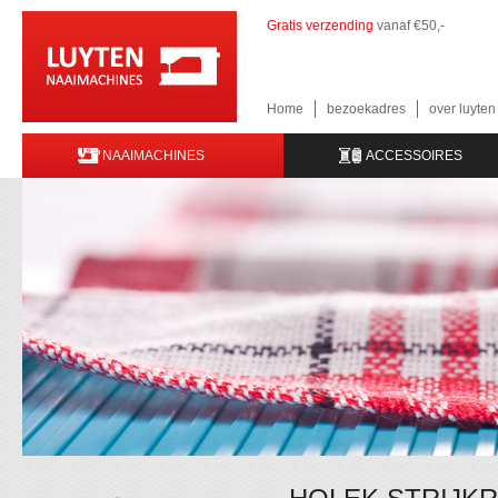
Gratis verzending
vanaf €50,-
Home
bezoekadres
over luyte
NAAIMACHINES
ACCESSOIRES