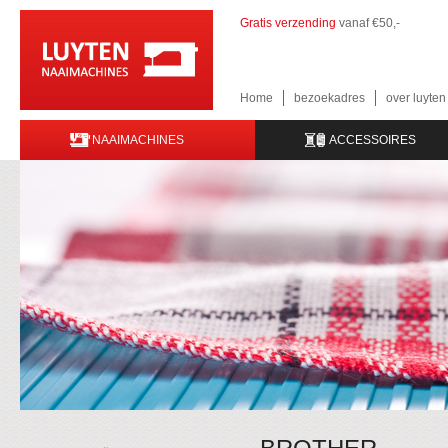
Gratis verzending
vanaf €50,-
Home
bezoekadres
over luyte
NAAIMACHINES
ACCESSOIRES