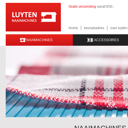
Gratis verzending
vanaf €50,-
Home
bezoekadres
over luyte
NAAIMACHINES
ACCESSOIRES