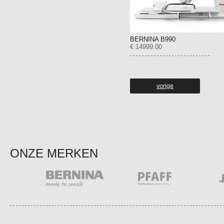
BERNINA B990
€ 14999.00
vorige
ONZE MERKEN