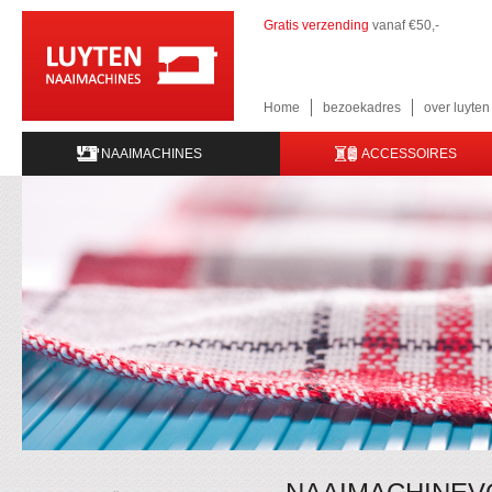
Gratis verzending
vanaf €50,-
Home
bezoekadres
over luyte
NAAIMACHINES
ACCESSOIRES