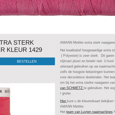
TRA STERK
AMANN Mettler extra sterk naaigaren
R KLEUR 1429
Het kwalitatief hoogwaardige extra 
( Polyester) is zeer sterk. Dit gare
slijtvast pluist en breekt niet. U ku
uiteraard gebruiken op uw naaimachi
zelfs de hoogste belastingen kunnen
voor decoratieve doeleinden. Het te
om bij het extra sterke naaigaren v
van SCHMETZ
te gebruiken. Het oog
/ groter.
Hier
kunt u de kleurenkaart bekijken
AMANN Mettler.
Het
team van Luyten naaimachines
h