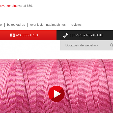
is verzending
vanaf €50,-
e
bezoekadres
over luyten naaimachines
reviews
ACCESSOIRES
SERVICE & REPARATIE