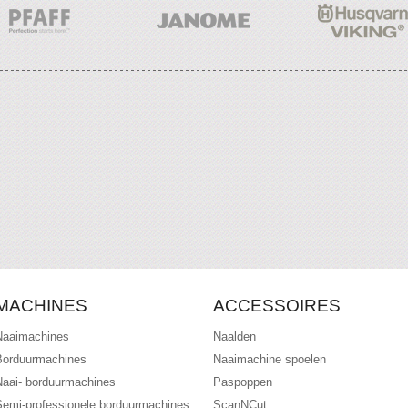
MACHINES
ACCESSOIRES
Naaimachines
Naalden
Borduurmachines
Naaimachine spoelen
Naai- borduurmachines
Paspoppen
Semi-professionele borduurmachines
ScanNCut