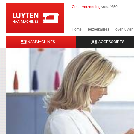
Gratis verzending
vanaf €50,-
Home
bezoekadres
over luyte
NAAIMACHINES
ACCESSOIRES