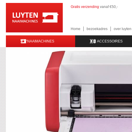
Gratis verzending
vanaf €50,-
Home
bezoekadres
over luyte
NAAIMACHINES
ACCESSOIRES