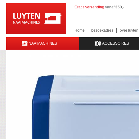
Gratis verzending
vanaf €50,-
Home
bezoekadres
over luyte
NAAIMACHINES
ACCESSOIRES