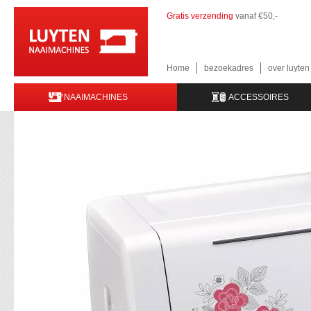
Gratis verzending
vanaf €50,-
Home
bezoekadres
over luyte
NAAIMACHINES
ACCESSOIRES