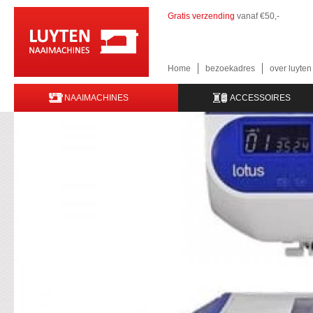
Gratis verzending
vanaf €50,-
Home
bezoekadres
over luyte
NAAIMACHINES
ACCESSOIRES