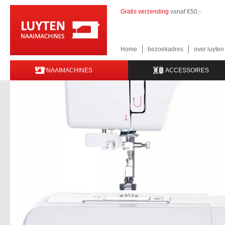
Gratis verzending
vanaf €50,-
Home
bezoekadres
over luyte
NAAIMACHINES
ACCESSOIRES