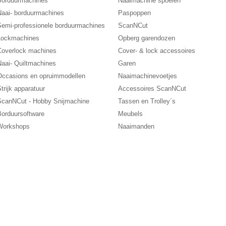
Borduurmachines
Naaimachine spoelen
Naai- borduurmachines
Paspoppen
Semi-professionele borduurmachines
ScanNCut
Lockmachines
Opberg garendozen
Coverlock machines
Cover- & lock accessoires
Naai- Quiltmachines
Garen
Occasions en opruimmodellen
Naaimachinevoetjes
trijk apparatuur
Accessoires ScanNCut
ScanNCut - Hobby Snijmachine
Tassen en Trolley´s
Borduursoftware
Meubels
Workshops
Naaimanden