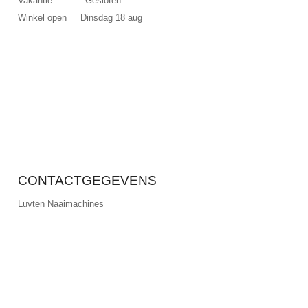
Vakantie Gesloten
Winkel open Dinsdag 18 aug
CONTACTGEGEVENS
Luyten Naaimachines
Calvariestraat 62a, Maastricht
+31 (0)43 354 12 69
info@luyten-naaimachines.nl
made by ivengi