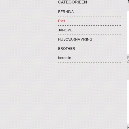
CATEGORIEËN
BERNINA
Pfaff
JANOME
HUSQVARNA VIKING
BROTHER
bernette