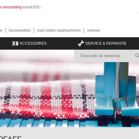
is verzending
vanaf €50,-
e
bezoekadres
over luyten naaimachines
reviews
ACCESSOIRES
SERVICE & REPARATIE