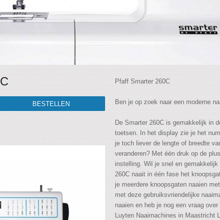
0C
Pfaff Smarter 260C
Ben je op zoek naar een moderne n
De Smarter 260C is gemakkelijk in de
toetsen. In het display zie je het n
je toch liever de lengte of breedte v
veranderen? Met één druk op de plus
instelling. Wil je snel en gemakkeli
260C naait in één fase het knoopsgat
je meerdere knoopsgaten naaien met
met deze gebruiksvriendelijke naaima
naaien en heb je nog een vraag over
Luyten Naaimachines in Maastricht 