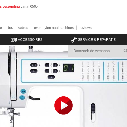
is verzending
vanaf €50,-
e
bezoekadres
over luyten naaimachines
reviews
ACCESSOIRES
SERVICE & REPARATIE