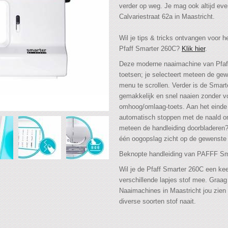
verder op weg. Je mag ook altijd ev
Calvariestraat 62a in Maastricht.
Wil je tips & tricks ontvangen voor 
Pfaff Smarter 260C?
Klik hier
.
Deze moderne naaimachine van Pfaff 
toetsen; je selecteert meteen de gew
menu te scrollen. Verder is de Smart
gemakkelijk en snel naaien zonder v
omhoog/omlaag-toets. Aan het einde
automatisch stoppen met de naald om
meteen de handleiding doorbladeren? 
één oogopslag zicht op de gewenste 
Beknopte handleiding van PAFFF S
Wil je de Pfaff Smarter 260C een ke
verschillende lapjes stof mee. Graa
Naaimachines in Maastricht jou zie
diverse soorten stof naait.