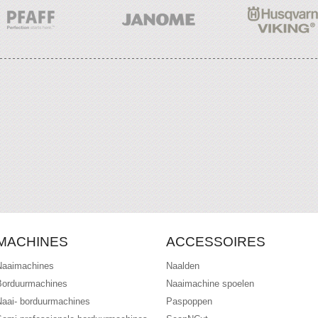
MACHINES
ACCESSOIRES
Naaimachines
Naalden
Borduurmachines
Naaimachine spoelen
Naai- borduurmachines
Paspoppen