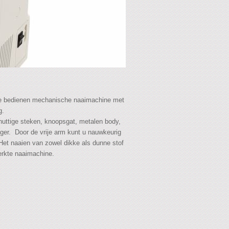
e bedienen mechanische naaimachine met
ng.
nuttige steken, knoopsgat, metalen body,
jger. Door de vrije arm kunt u nauwkeurig
 Het naaien van zowel dikke als dunne stof
erkte naaimachine.