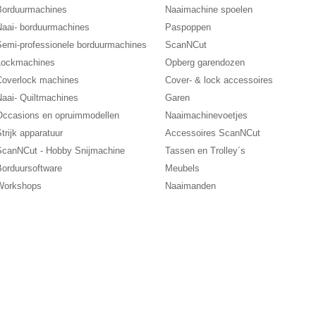
Borduurmachines
Naaimachine spoelen
Naai- borduurmachines
Paspoppen
Semi-professionele borduurmachines
ScanNCut
Lockmachines
Opberg garendozen
Coverlock machines
Cover- & lock accessoires
Naai- Quiltmachines
Garen
Occasions en opruimmodellen
Naaimachinevoetjes
trijk apparatuur
Accessoires ScanNCut
ScanNCut - Hobby Snijmachine
Tassen en Trolley´s
Borduursoftware
Meubels
Workshops
Naaimanden