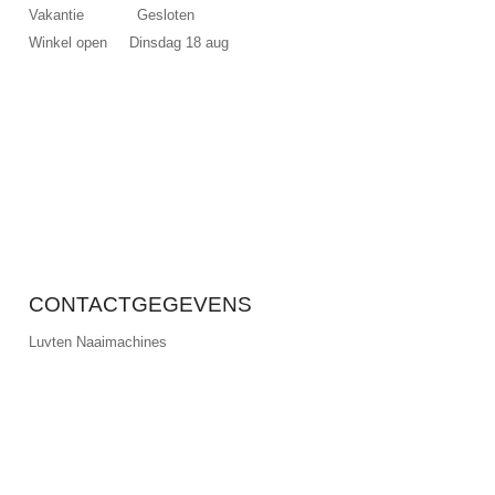
Vakantie Gesloten
Winkel open Dinsdag 18 aug
CONTACTGEGEVENS
Luyten Naaimachines
Calvariestraat 62a, Maastricht
+31 (0)43 354 12 69
info@luyten-naaimachines.nl