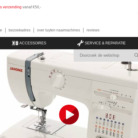
is verzending
vanaf €50,-
e
bezoekadres
over luyten naaimachines
reviews
ACCESSOIRES
SERVICE & REPARATIE