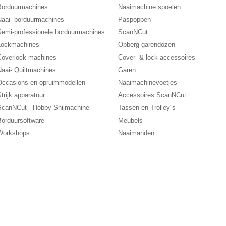
Borduurmachines
Naaimachine spoelen
Naai- borduurmachines
Paspoppen
Semi-professionele borduurmachines
ScanNCut
Lockmachines
Opberg garendozen
Coverlock machines
Cover- & lock accessoires
Naai- Quiltmachines
Garen
Occasions en opruimmodellen
Naaimachinevoetjes
trijk apparatuur
Accessoires ScanNCut
ScanNCut - Hobby Snijmachine
Tassen en Trolley´s
Borduursoftware
Meubels
Workshops
Naaimanden