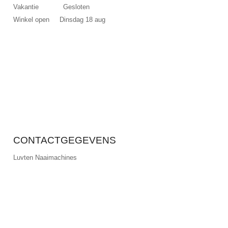
Vakantie Gesloten
Winkel open Dinsdag 18 aug
CONTACTGEGEVENS
Luyten Naaimachines
Calvariestraat 62a, Maastricht
+31 (0)43 354 12 69
info@luyten-naaimachines.nl