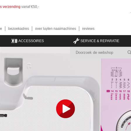
is verzending
vanaf €50,-
e
bezoekadres
over luyten naaimachines
reviews
ACCESSOIRES
SERVICE & REPARATIE