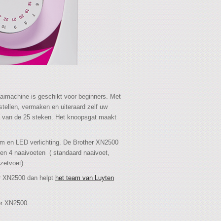
imachine is geschikt voor beginners. Met
tellen, vermaken en uiteraard zelf uw
en van de 25 steken. Het knoopsgat maakt
rm en LED verlichting. De Brother XN2500
 en 4 naaivoeten ( standaard naaivoet,
zetvoet)
er XN2500 dan helpt
het team van Luyten
her XN2500.