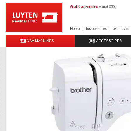
Gratis verzending
vanaf €50,-
Home
bezoekadres
over luyte
NAAIMACHINES
ACCESSOIRES