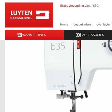
Gratis verzending
vanaf €50,-
Home
bezoekadres
over luyte
NAAIMACHINES
ACCESSOIRES