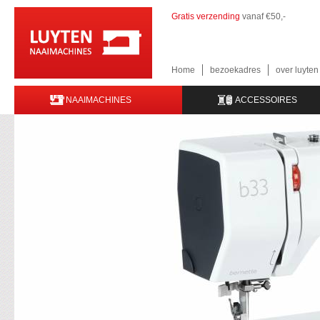
Gratis verzending
vanaf €50,-
Home
bezoekadres
over luyte
NAAIMACHINES
ACCESSOIRES